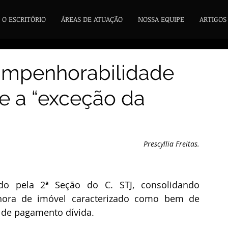
O ESCRITÓRIO
ÁREAS DE ATUAÇÃO
NOSSA EQUIPE
ARTIGOS
 impenhorabilidade
e a “exceção da
Prescyllia Freitas.
do pela 2ª Seção do C. STJ, consolidando 
nhora de imóvel caracterizado como bem de 
 de pagamento dívida.