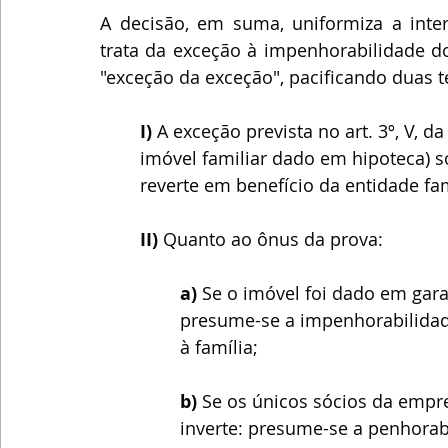
A decisão, em suma, uniformiza a interp
trata da exceção à impenhorabilidade do
"exceção da exceção", pacificando duas t
I) 
A exceção prevista no art. 3º, V, 
imóvel familiar dado em hipoteca) s
reverte em benefício da entidade fam
II)
 Quanto ao ônus da prova:
a) 
Se o imóvel foi dado em gara
presume-se a impenhorabilidad
à família;
b)
 Se os únicos sócios da empre
inverte: presume-se a penhorab